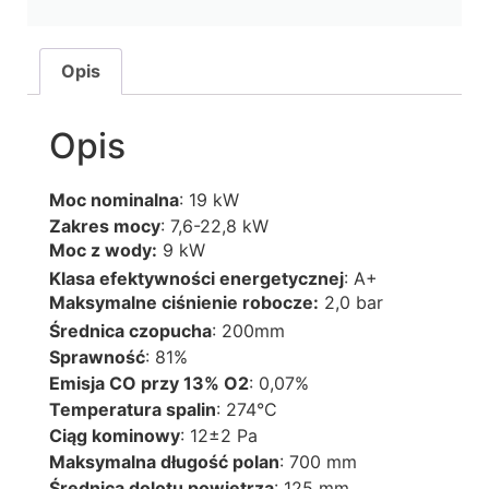
Opis
Opis
Moc nominalna
: 19 kW
Zakres mocy
: 7,6-22,8 kW
Moc z wody:
9 kW
Klasa efektywności energetycznej
: A+
Maksymalne ciśnienie robocze:
2,0 bar
Średnica czopucha
: 200mm
Sprawność
: 81%
Emisja CO przy 13% O2
: 0,07%
Temperatura spalin
: 274°C
Ciąg kominowy
: 12±2 Pa
Maksymalna długość polan
: 700 mm
Średnica dolotu powietrza
: 125 mm