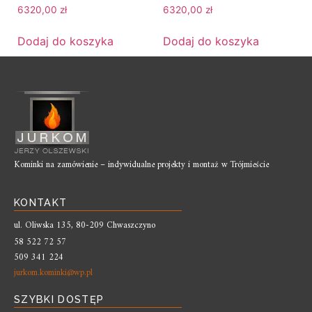
6320,00
zł
6320,00
zł
Dodaj do koszyka
Dodaj do koszyka
Kominki na zamówienie – indywidualne projekty i montaż w Trójmieście
KONTAKT
ul. Oliwska 135, 80-209 Chwaszczyno
58 522 72 57
509 341 224
jurkom.kominki@wp.pl
SZYBKI DOSTĘP