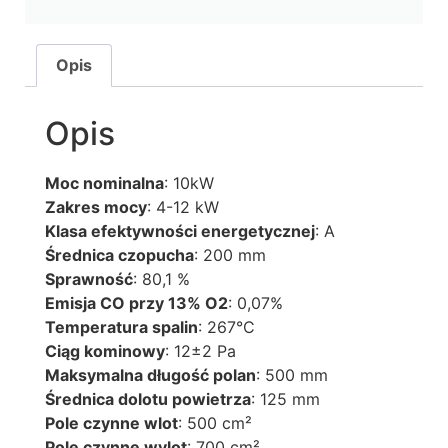
Opis
Opis
Moc nominalna
: 10kW
Zakres mocy
: 4-12 kW
Klasa efektywności energetycznej
: A
Średnica czopucha
: 200 mm
Sprawność
: 80,1 %
Emisja CO przy 13% O2
: 0,07%
Temperatura spalin
: 267°C
Ciąg kominowy
: 12±2 Pa
Maksymalna długość polan
: 500 mm
Średnica dolotu powietrza
: 125 mm
Pole czynne wlot
: 500 cm²
Pole czynne wylot
: 700 cm²