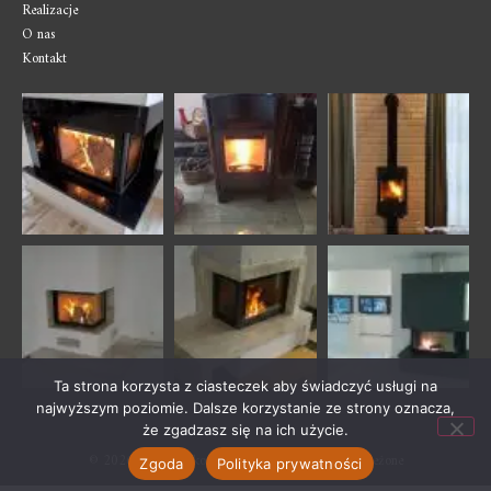
Realizacje
O nas
Kontakt
Ta strona korzysta z ciasteczek aby świadczyć usługi na
najwyższym poziomie. Dalsze korzystanie ze strony oznacza,
że zgadzasz się na ich użycie.
© 2026 – Jurkom kominki – wszelkie prawa zastrzeżone
Zgoda
Polityka prywatności