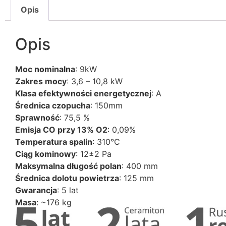
Opis
Opis
Moc nominalna
: 9kW
Zakres mocy
: 3,6 – 10,8 kW
Klasa efektywności energetycznej
: A
Średnica czopucha
: 150mm
Sprawność
: 75,5 %
Emisja CO przy 13% O2
: 0,09%
Temperatura spalin
: 310°C
Ciąg kominowy
: 12±2 Pa
Maksymalna długość polan
: 400 mm
Średnica dolotu powietrza
: 125 mm
Gwarancja
: 5 lat
Masa
: ~176 kg