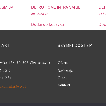
 SM BP
DEFRO HOME INTRA SM BL
DEF
8610,00
zł
783
Dodaj do koszyka
Dod
TAKT
SZYBKI DOSTĘP
liwska 135, 80-209 Chwaszczyno
Oferta
2 72 57
Realizacje
41 224
O nas
Kontakt
m.kominki@wp.pl