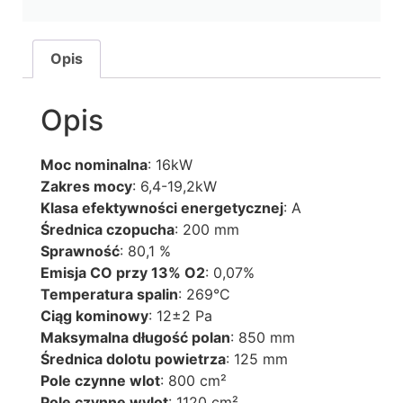
Opis
Opis
Moc nominalna
: 16kW
Zakres mocy
: 6,4-19,2kW
Klasa efektywności energetycznej
: A
Średnica czopucha
: 200 mm
Sprawność
: 80,1 %
Emisja CO przy 13% O2
: 0,07%
Temperatura spalin
: 269°C
Ciąg kominowy
: 12±2 Pa
Maksymalna długość polan
: 850 mm
Średnica dolotu powietrza
: 125 mm
Pole czynne wlot
: 800 cm²
Pole czynne wylot
: 1120 cm²