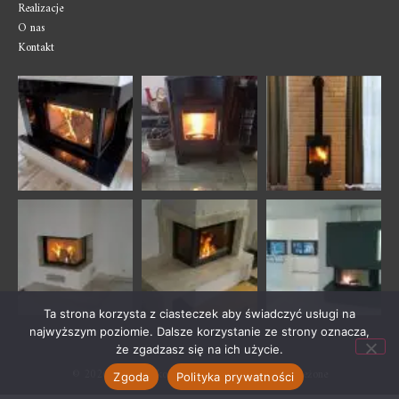
Realizacje
O nas
Kontakt
Ta strona korzysta z ciasteczek aby świadczyć usługi na
najwyższym poziomie. Dalsze korzystanie ze strony oznacza,
że zgadzasz się na ich użycie.
© 2026 – Jurkom kominki – wszelkie prawa zastrzeżone
Zgoda
Polityka prywatności