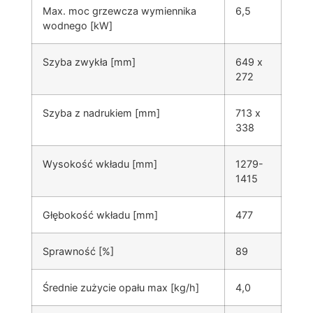
Max. moc grzewcza wymiennika
6,5
wodnego [kW]
Szyba zwykła [mm]
649 x
272
Szyba z nadrukiem [mm]
713 x
338
Wysokość wkładu [mm]
1279-
1415
Głębokość wkładu [mm]
477
Sprawność [%]
89
Średnie zużycie opału max [kg/h]
4,0