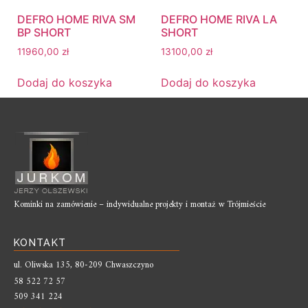
DEFRO HOME RIVA SM
DEFRO HOME RIVA LA
BP SHORT
SHORT
11960,00
zł
13100,00
zł
Dodaj do koszyka
Dodaj do koszyka
Kominki na zamówienie – indywidualne projekty i montaż w Trójmieście
KONTAKT
ul. Oliwska 135, 80-209 Chwaszczyno
58 522 72 57
509 341 224