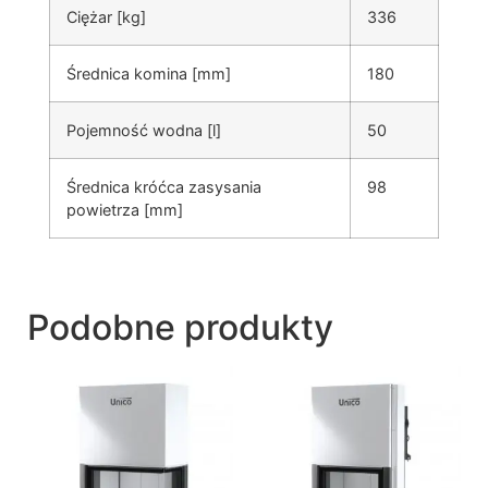
Ciężar [kg]
336
Średnica komina [mm]
180
Pojemność wodna [l]
50
Średnica króćca zasysania
98
powietrza [mm]
Podobne produkty