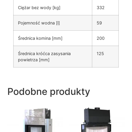
Ciężar bez wody [kg]
332
Pojemność wodna [l]
59
Średnica komina [mm]
200
Średnica króćca zasysania
125
powietrza [mm]
Podobne produkty