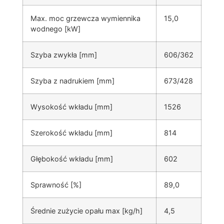
Max. moc grzewcza wymiennika
15,0
wodnego [kW]
Szyba zwykła [mm]
606/362
Szyba z nadrukiem [mm]
673/428
Wysokość wkładu [mm]
1526
Szerokość wkładu [mm]
814
Głębokość wkładu [mm]
602
Sprawność [%]
89,0
Średnie zużycie opału max [kg/h]
4,5