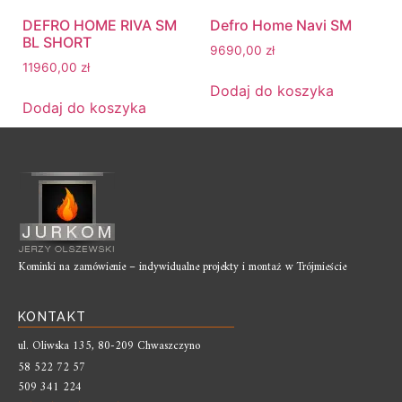
DEFRO HOME RIVA SM
Defro Home Navi SM
BL SHORT
9690,00
zł
11960,00
zł
Dodaj do koszyka
Dodaj do koszyka
Kominki na zamówienie – indywidualne projekty i montaż w Trójmieście
KONTAKT
ul. Oliwska 135, 80-209 Chwaszczyno
58 522 72 57
509 341 224