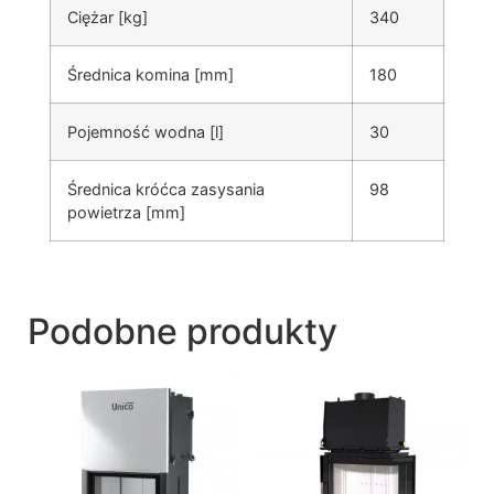
Ciężar [kg]
340
Średnica komina [mm]
180
Pojemność wodna [l]
30
Średnica króćca zasysania
98
powietrza [mm]
Podobne produkty