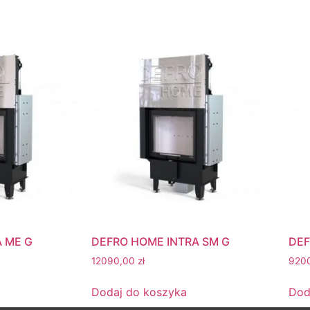
 ME G
DEFRO HOME INTRA SM G
DEF
12090,00
zł
920
Dodaj do koszyka
Dod