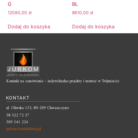
G
BL
12090,00
zł
8610,00
zł
Dodaj do koszyka
Dodaj do koszyka
Kominki na zamówienie – indywidualne projekty i montaż w Trójmieście
KONTAKT
ul. Oliwska 135, 80-209 Chwaszczyno
58 522 72 57
509 341 224
jurkom.kominki@wp.pl