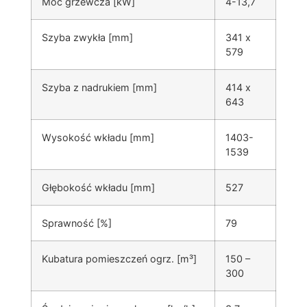
Moc grzewcza [kW]
4-13,7
Szyba zwykła [mm]
341 x
579
Szyba z nadrukiem [mm]
414 x
643
Wysokość wkładu [mm]
1403-
1539
Głębokość wkładu [mm]
527
Sprawność [%]
79
Kubatura pomieszczeń ogrz. [m³]
150 –
300