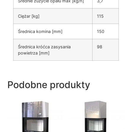
Średnie zużycie opału max [kg/h]
3,7
Ciężar [kg]
115
Średnica komina [mm]
150
Średnica króćca zasysania
98
powietrza [mm]
Podobne produkty