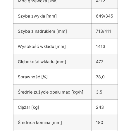
Moc grzewcza [kW]
4-12
Szyba zwykła [mm]
649/345
Szyba z nadrukiem [mm]
713/411
Wysokość wkładu [mm]
1413
Głębokość wkładu [mm]
477
Sprawność [%]
78,0
Średnie zużycie opału max [kg/h]
3,5
Ciężar [kg]
243
Średnica komina [mm]
180