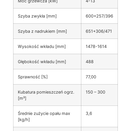
Moc grzewcza [kW]
4-13
Szyba zwykła [mm]
600+257/396
Szyba z nadrukiem [mm]
651+306/471
Wysokość wkładu [mm]
1478-1614
Głębokość wkładu [mm]
488
Sprawność [%]
77,00
Kubatura pomieszczeń ogrz.
150 – 300
[m³]
Średnie zużycie opału max
3,6
[kg/h]