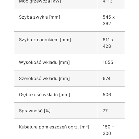
Moc grzewcza [kW]
4-13
Szyba zwykła [mm]
545 x
362
Szyba z nadrukiem [mm]
611 x
428
Wysokość wkładu [mm]
1055
Szerokość wkładu [mm]
674
Głębokość wkładu [mm]
506
Sprawność [%]
77
Kubatura pomieszczeń ogrz. [m³]
150 –
300