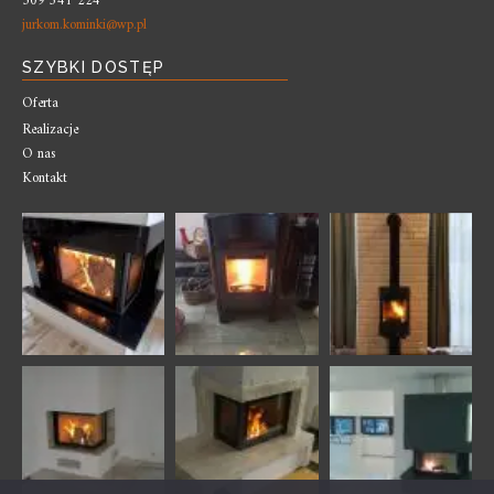
509 341 224
jurkom.kominki@wp.pl
SZYBKI DOSTĘP
Oferta
Realizacje
O nas
Kontakt