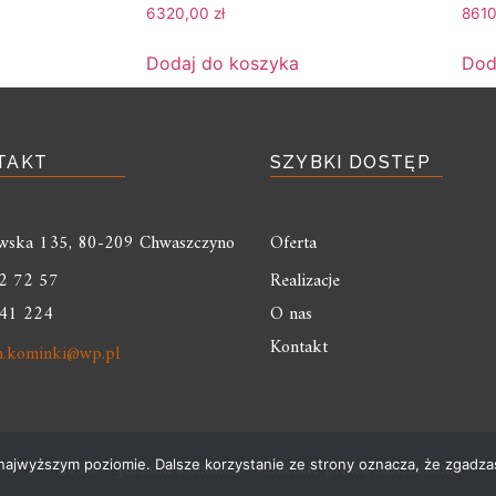
6320,00
zł
861
Dodaj do koszyka
Dod
TAKT
SZYBKI DOSTĘP
liwska 135, 80-209 Chwaszczyno
Oferta
2 72 57
Realizacje
41 224
O nas
Kontakt
m.kominki@wp.pl
© 2026 – Jurkom kominki – wszelkie prawa zastrzeżone
 najwyższym poziomie. Dalsze korzystanie ze strony oznacza, że zgadzas