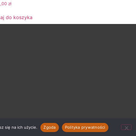
0,00
zł
aj do koszyka
z się na ich użycie.
Zgoda
Polityka prywatności