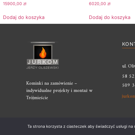
15900,00
zł
6020,00
zł
Dodaj do koszyka
Dodaj do koszyka
KON
ul. O
58 52
Kominki na zamówienie –
509 3
indywidualne projekty i montaż w
jurko
Trójmieście
Ta strona korzysta z ciasteczek aby świadczyć usługi na