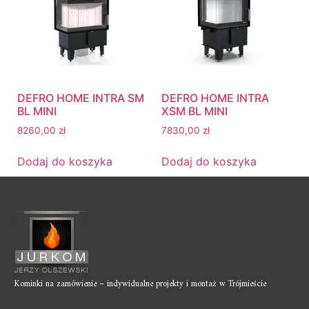
DEFRO HOME INTRA SM
DEFRO HOME INTRA
BL MINI
XSM BL MINI
8260,00
zł
7830,00
zł
Dodaj do koszyka
Dodaj do koszyka
Kominki na zamówienie – indywidualne projekty i montaż w Trójmieście