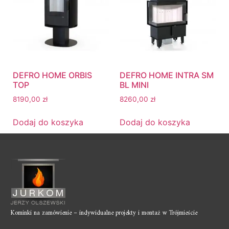
DEFRO HOME ORBIS
DEFRO HOME INTRA SM
TOP
BL MINI
8190,00
zł
8260,00
zł
Dodaj do koszyka
Dodaj do koszyka
Kominki na zamówienie – indywidualne projekty i montaż w Trójmieście