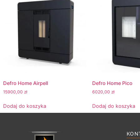
Defro Home Airpell
Defro Home Pico
15900,00
zł
6020,00
zł
Dodaj do koszyka
Dodaj do koszyka
KON