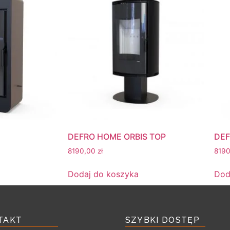
DEFRO HOME ORBIS TOP
DEF
8190,00
zł
819
Dodaj do koszyka
Dod
TAKT
SZYBKI DOSTĘP