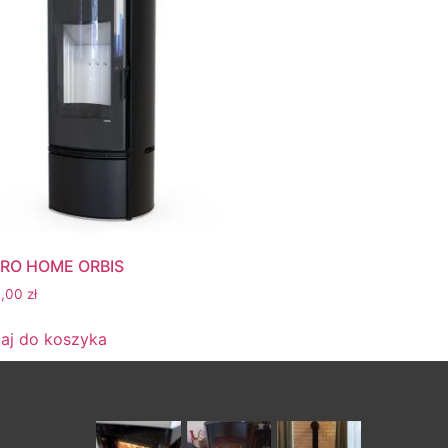
RO HOME ORBIS
0,00
zł
aj do koszyka