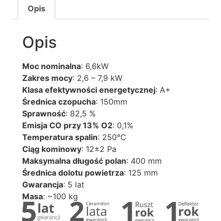
Opis
Opis
Moc nominalna
: 6,6kW
Zakres mocy
: 2,6 – 7,9 kW
Klasa efektywności energetycznej
: A+
Średnica czopucha
: 150mm
Sprawność
: 82,5 %
Emisja CO przy 13% O2
: 0,1%
Temperatura spalin
: 250°C
Ciąg kominowy
: 12±2 Pa
Maksymalna długość polan
: 400 mm
Średnica dolotu powietrza
: 125 mm
Gwarancja
: 5 lat
Masa
: ~100 kg