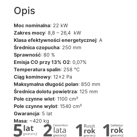
Opis
Moc nominalna
: 22 kW
Zakres mocy
: 8,8 – 26,4 kW
Klasa efektywności energetycznej
: A
Średnica czopucha
: 250 mm
Sprawność
: 80 %
Emisja CO przy 13% O2
: 0,07%
Temperatura spalin
: 258 °C
Ciąg kominowy
: 12±2 Pa
Maksymalna długość polan
: 850 mm
Średnica dolotu powietrza
: 125 mm
Pole czynne wlot
: 1100 cm²
Pole czynne wylot
: 1540 cm²
Gwarancja
: 5 lat
Masa
: ~420 kg