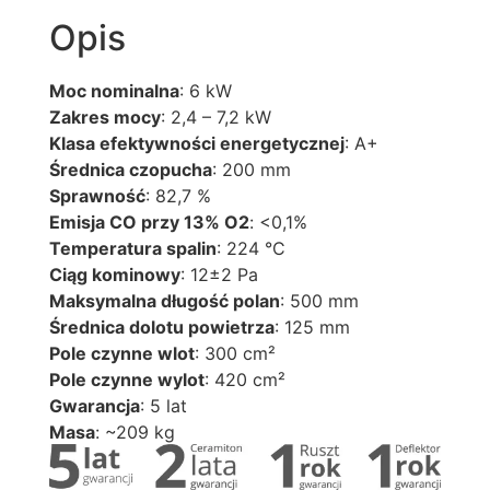
Opis
Moc nominalna
: 6 kW
Zakres mocy
: 2,4 – 7,2 kW
Klasa efektywności energetycznej
: A+
Średnica czopucha
: 200 mm
Sprawność
: 82,7 %
Emisja CO przy 13% O2
: <0,1%
Temperatura spalin
: 224 °C
Ciąg kominowy
: 12±2 Pa
Maksymalna długość polan
: 500 mm
Średnica dolotu powietrza
: 125 mm
Pole czynne wlot
: 300 cm²
Pole czynne wylot
: 420 cm²
Gwarancja
: 5 lat
Masa
: ~209 kg