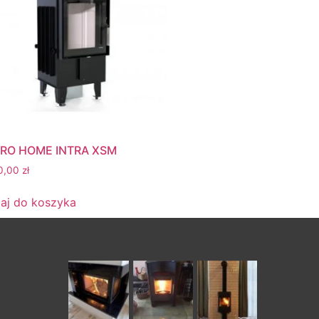
RO HOME INTRA XSM
0,00
zł
aj do koszyka