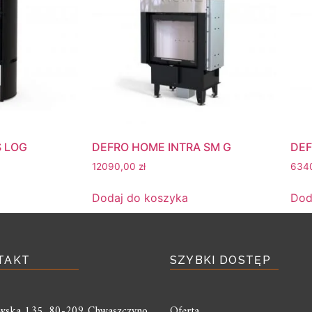
S LOG
DEFRO HOME INTRA SM G
DEF
12090,00
zł
634
Dodaj do koszyka
Dod
TAKT
SZYBKI DOSTĘP
liwska 135, 80-209 Chwaszczyno
Oferta