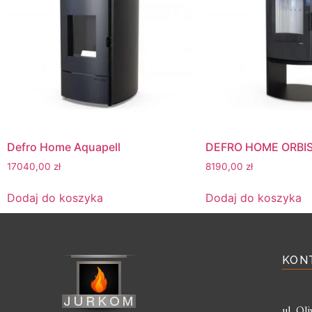
Defro Home Aquapell
DEFRO HOME ORBI
17040,00
zł
8190,00
zł
Dodaj do koszyka
Dodaj do koszyka
KON
ul. O