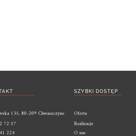
TAKT
SZYBKI DOSTĘP
liwska 135, 80-209 Chwaszczyno
Oferta
2 72 57
Realizacje
41 224
O nas