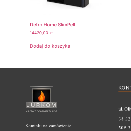
Defro Home SlimPell
14420,00
zł
Dodaj do koszyka
KON
ul. O
58 52
Kominki na zamówienie –
509 3